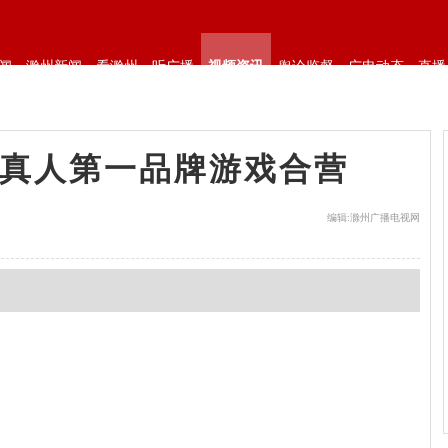
闻
滁州新闻
看滁州
听广播
视频资讯
舆论监督
广电动态
直播
会真人第一品牌游戏合营
编辑:滁州广播电视网