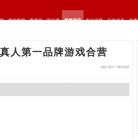
闻
滁州新闻
看滁州
听广播
视频资讯
舆论监督
广电动态
直播
会真人第一品牌游戏合营
编辑:滁州广播电视网